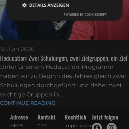
DETAILS ANZEIGEN
POWERED BY COOKIESCRIPT
Unbedingt erforderlich
Performance
Targeting
Funktionalität
Unklassifizierte
Unbedingt erforderliche Cookies ermöglichen
18 Juni 2026
wesentliche Kernfunktionen der Website wie die
Heducation: Zwei Schulungen, zwei Zielgruppen, ein Ziel
Benutzeranmeldung und die Kontoverwaltung.
Ohne die unbedingt erforderlichen Cookies kann die
Website nicht ordnungsgemäß verwendet werden.
Unter unserem Heducation-Programm
ANBIETER
/
haben wir zu Beginn des Jahres gleich zwei
NAME
ABLAUFDATUM
BES
DOMÄNE
Schulungen durchgeführt und dabei zwei
CookieScriptConsent
1 Monat
Dies
CookieScript
Cook
shop.heds.dental
wichtige Gruppen in...
verw
Einw
CONTINUE READING
für 
spei
Bann
Adresse
Kontakt
Rechtlich
Jetzt folgen
Scri
ord
funk
HEDS
0721
Impressum